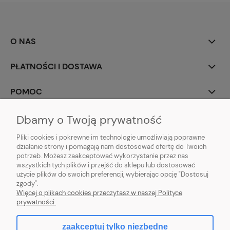
O NAS
PŁATNOŚCI I DOSTAWA
POMOC
MOJE KONTO
Dbamy o Twoją prywatność
Pliki cookies i pokrewne im technologie umożliwiają poprawne
działanie strony i pomagają nam dostosować ofertę do Twoich
potrzeb. Możesz zaakceptować wykorzystanie przez nas
wszystkich tych plików i przejść do sklepu lub dostosować
użycie plików do swoich preferencji, wybierając opcję "Dostosuj
zgody".
Więcej o plikach cookies przeczytasz w naszej Polityce
prywatności.
zaakceptuj tylko niezbędne