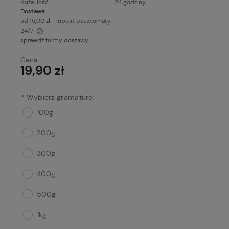
duża ilość
24 godziny
Dostawa:
od 15,00 zł
- Inpost paczkomaty
24/7
sprawdź formy dostawy
Cena nie zawiera ewentualnych kosztów płatności
Cena:
19,90 zł
*
Wybierz gramaturę:
100g
200g
300g
400g
500g
1kg