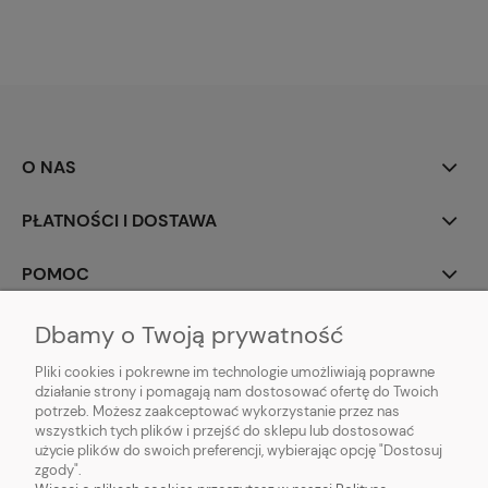
O NAS
PŁATNOŚCI I DOSTAWA
POMOC
MOJE KONTO
Dbamy o Twoją prywatność
Pliki cookies i pokrewne im technologie umożliwiają poprawne
działanie strony i pomagają nam dostosować ofertę do Twoich
potrzeb. Możesz zaakceptować wykorzystanie przez nas
wszystkich tych plików i przejść do sklepu lub dostosować
użycie plików do swoich preferencji, wybierając opcję "Dostosuj
zgody".