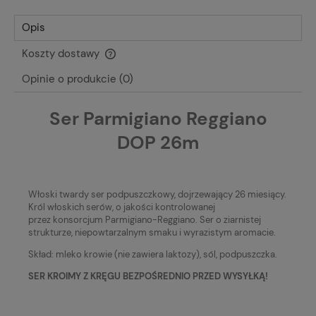
Opis
Koszty dostawy
Cena nie zawiera ewentualnych kosztów płatności
Opinie o produkcie (0)
Ser Parmigiano Reggiano
DOP 26m
Włoski twardy ser podpuszczkowy, dojrzewający 26 miesiący.
Król włoskich serów, o jakości kontrolowanej
przez konsorcjum Parmigiano-Reggiano. Ser o ziarnistej
strukturze, niepowtarzalnym smaku i wyrazistym aromacie.
Skład: mleko krowie (nie zawiera laktozy), sól, podpuszczka.
SER KROIMY Z KRĘGU BEZPOŚREDNIO PRZED WYSYŁKĄ!