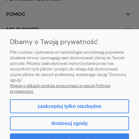
POMOC
MOJE KONTO
Dbamy o Twoją prywatność
Pliki cookies i pokrewne im technologie umożliwiają poprawne
działanie strony i pomagają nam dostosować ofertę do Twoich
potrzeb. Możesz zaakceptować wykorzystanie przez nas
wszystkich tych plików i przejść do sklepu lub dostosować
użycie plików do swoich preferencji, wybierając opcję "Dostosuj
zgody".
Więcej o plikach cookies przeczytasz w naszej Polityce
prywatności.
pokaż pełną wersję strony
zaakceptuj tylko niezbędne
Sklep internetowy Shoper.pl
dostosuj zgody