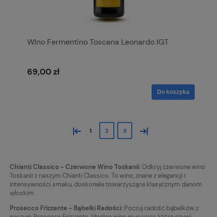
WIno Fermentino Toscana Leonardo IGT
69,00 zł
Do koszyka
«
»
1
2
3
Chianti Classico - Czerwone Wino Toskanii:
Odkryj czerwone wino
Toskanii z naszym Chianti Classico. To wino, znane z elegancji i
intensywności smaku, doskonale towarzyszące klasycznym danom
włoskim.
Prosecco Frizzante - Bąbelki Radości:
Poczuj radość bąbelków z
naszym Prosecco Frizzante. Idealne wino musujące, które ożywi