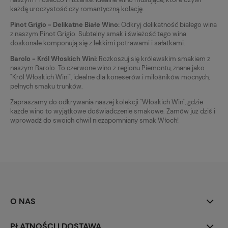
każdą uroczystość czy romantyczną kolację.
Pinot Grigio - Delikatne Białe Wino:
Odkryj delikatność białego wina
z naszym Pinot Grigio. Subtelny smak i świeżość tego wina
doskonale komponują się z lekkimi potrawami i sałatkami.
Barolo - Król Włoskich Wini:
Rozkoszuj się królewskim smakiem z
naszym Barolo. To czerwone wino z regionu Piemontu, znane jako
"Król Włoskich Wini", idealne dla koneserów i miłośników mocnych,
pełnych smaku trunków.
Zapraszamy do odkrywania naszej kolekcji "Włoskich Win", gdzie
każde wino to wyjątkowe doświadczenie smakowe. Zamów już dziś i
wprowadź do swoich chwil niezapomniany smak Włoch!
O NAS
PŁATNOŚCI I DOSTAWA