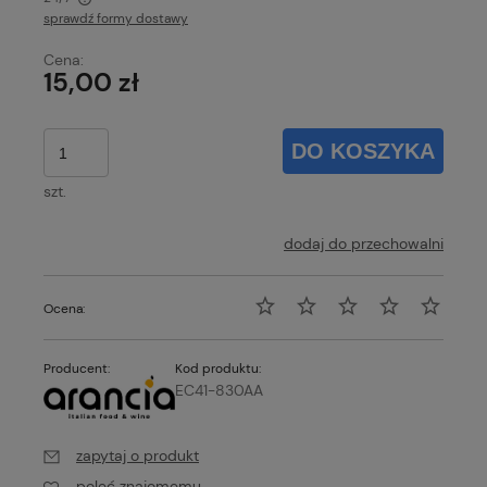
sprawdź formy dostawy
Cena nie zawiera ewentualnych kosztów płatności
Cena:
15,00 zł
DO KOSZYKA
szt.
dodaj do przechowalni
Ocena:
Producent:
Kod produktu:
EC41-830AA
zapytaj o produkt
poleć znajomemu