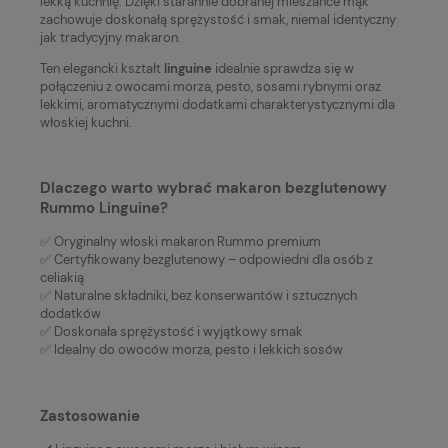
lekką kuchnię. Dzięki starannie dobranej mieszance mąk
zachowuje doskonałą sprężystość i smak, niemal identyczny
jak tradycyjny makaron.
Ten elegancki kształt
linguine
idealnie sprawdza się w
połączeniu z owocami morza, pesto, sosami rybnymi oraz
lekkimi, aromatycznymi dodatkami charakterystycznymi dla
włoskiej kuchni.
Dlaczego warto wybrać makaron bezglutenowy
Rummo Linguine?
✅ Oryginalny włoski makaron Rummo premium
✅ Certyfikowany bezglutenowy – odpowiedni dla osób z
celiakią
✅ Naturalne składniki, bez konserwantów i sztucznych
dodatków
✅ Doskonała sprężystość i wyjątkowy smak
✅ Idealny do owoców morza, pesto i lekkich sosów
Zastosowanie