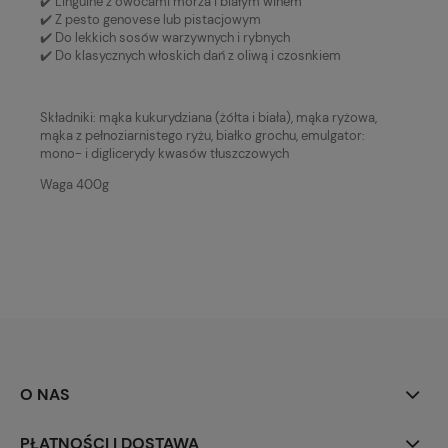
✔️ Linguine z owocami morza i białym winem
✔️ Z pesto genovese lub pistacjowym
✔️ Do lekkich sosów warzywnych i rybnych
✔️ Do klasycznych włoskich dań z oliwą i czosnkiem
Składniki: mąka kukurydziana (żółta i biała), mąka ryżowa,
mąka z pełnoziarnistego ryżu, białko grochu, emulgator:
mono- i diglicerydy kwasów tłuszczowych
Waga 400g
O NAS
PŁATNOŚCI I DOSTAWA