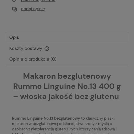
dodaj opinię
Opis
Koszty dostawy
Cena nie zawiera ewentualnych kosztów płatności
Opinie o produkcie (0)
Makaron bezglutenowy
Rummo Linguine No.13 400 g
– włoska jakość bez glutenu
Rummo Linguine No.13 bezglutenowy
to klasyczny, płaski
makaron w bezglutenowej odsłonie, stworzony z myślą o
osobach z nietolerancją glutenu i tych, którzy cenią zdrową i