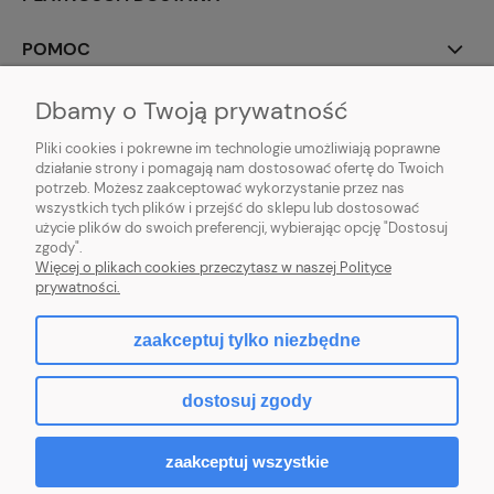
POMOC
MOJE KONTO
Dbamy o Twoją prywatność
Pliki cookies i pokrewne im technologie umożliwiają poprawne
działanie strony i pomagają nam dostosować ofertę do Twoich
potrzeb. Możesz zaakceptować wykorzystanie przez nas
wszystkich tych plików i przejść do sklepu lub dostosować
użycie plików do swoich preferencji, wybierając opcję "Dostosuj
zgody".
Więcej o plikach cookies przeczytasz w naszej Polityce
prywatności.
zaakceptuj tylko niezbędne
pokaż pełną wersję strony
dostosuj zgody
Sklep internetowy Shoper.pl
zaakceptuj wszystkie